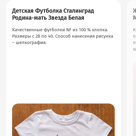
Детская Футболка Сталинград
Родина-мать Звезда Белая
Качественные футболки NF из 100 % хлопка.
К
Размеры с 28 по 40. Способ нанесения рисунка
п
– шелкография.
п
ш